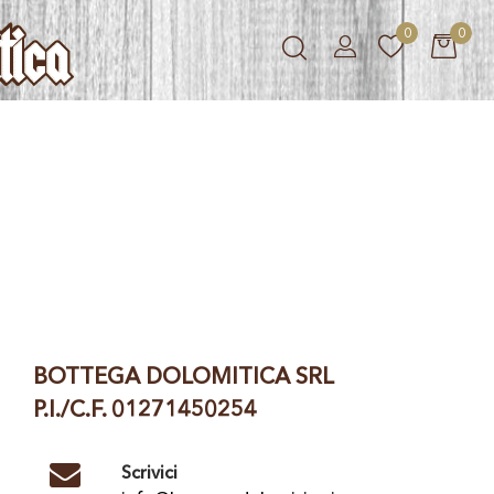
0
0
BOTTEGA DOLOMITICA SRL
P.I./C.F. 01271450254
Scrivici