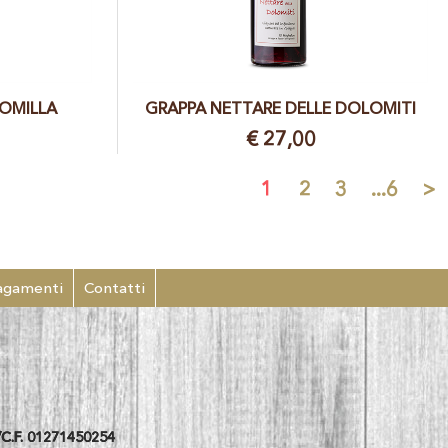
MOMILLA
GRAPPA NETTARE DELLE DOLOMITI
€ 27,00
1
2
3
...6
>
agamenti
Contatti
C.F. 01271450254