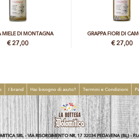
 MIELE DI MONTAGNA
GRAPPA FIORI DI CA
€ 27,00
€ 27,00
o
I brand
Hai bisogno di aiuto?
Termini e Condizioni
P
ICA SRL - VIA RISORGIMENTO NR. 17 32034 PEDAVENA (BL) - P.I./