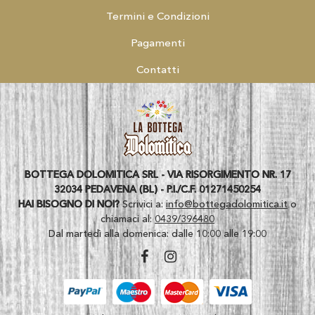
Termini e Condizioni
Pagamenti
Contatti
BOTTEGA DOLOMITICA SRL - VIA RISORGIMENTO NR. 17
32034 PEDAVENA (BL) - P.I./C.F. 01271450254
HAI BISOGNO DI NOI?
Scrivici a:
info@bottegadolomitica.it
o
chiamaci al:
0439/396480
Dal martedì alla domenica: dalle 10:00 alle 19:00