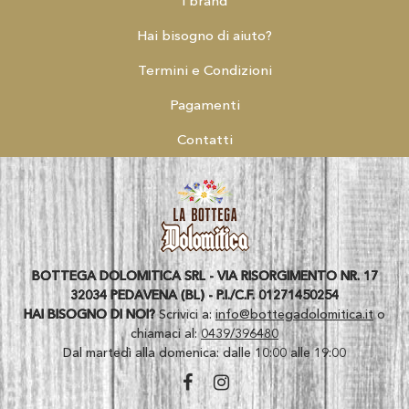
I brand
Hai bisogno di aiuto?
Termini e Condizioni
Pagamenti
Contatti
BOTTEGA DOLOMITICA SRL - VIA RISORGIMENTO NR. 17
32034 PEDAVENA (BL) - P.I./C.F. 01271450254
HAI BISOGNO DI NOI?
Scrivici a:
info@bottegadolomitica.it
o
chiamaci al:
0439/396480
Dal martedì alla domenica: dalle 10:00 alle 19:00