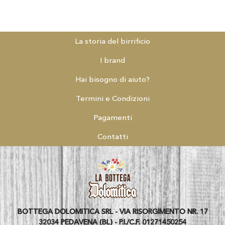
La storia del birrificio
I brand
Hai bisogno di aiuto?
Termini e Condizioni
Pagamenti
Contatti
BOTTEGA DOLOMITICA SRL - VIA RISORGIMENTO NR. 17
32034 PEDAVENA (BL) - P.I./C.F. 01271450254