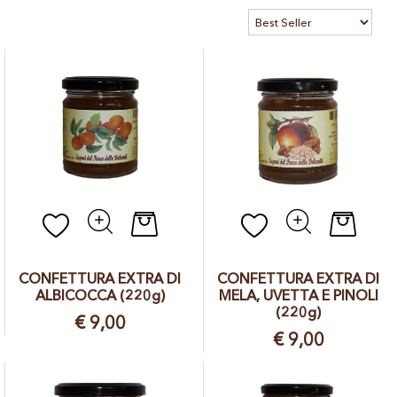
suoi prodotti partendo da materia prima in parte raccolta dalla
titolare ed in parte acquistata da aziende agricole locali,
cuocendola con metodi artigianali che fanno ottenere prodotti
finali molto simili agli alimenti che c'erano sulle tavole quando
eravamo bambini. Quello che i nostri clienti comprano non è solo
un alimento, ma il risultato di tradizioni tramandate dai nostri
nonni e ritrovate.
Quantità
Quantit
CONFETTURA EXTRA DI
CONFETTURA EXTRA DI
ALBICOCCA (220g)
MELA, UVETTA E PINOLI
(220g)
€ 9,00
€ 9,00