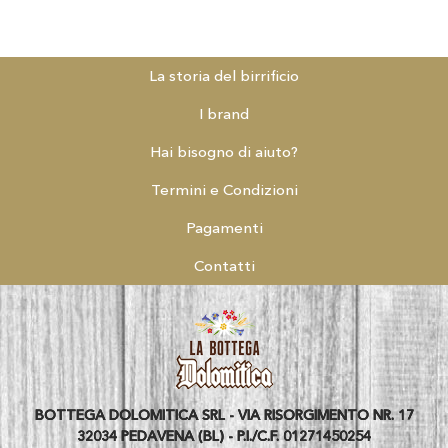
La storia del birrificio
I brand
Hai bisogno di aiuto?
Termini e Condizioni
Pagamenti
Contatti
BOTTEGA DOLOMITICA SRL - VIA RISORGIMENTO NR. 17
32034 PEDAVENA (BL) - P.I./C.F. 01271450254