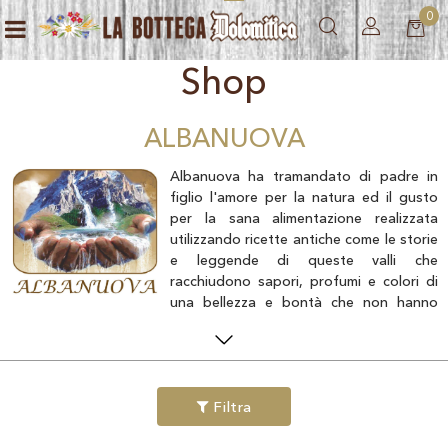
0
Open menu
Shop
ALBANUOVA
Albanuova ha tramandato di padre in
figlio l'amore per la natura ed il gusto
per la sana alimentazione realizzata
utilizzando ricette antiche come le storie
e leggende di queste valli che
racchiudono sapori, profumi e colori di
una bellezza e bontà che non hanno
paragoni.
I suoi prodotti, confetture, agrodolci, sughi, salse e succhi sono
un'armonia di sapori e di fresca bontà che ci rimanda a paesaggi
agresti dove il paziente agricoltore attendeva la maturazione dei
Filtra
frutti della terra per creare le golosità che ognuno di noi ha
assaggiato e di cui avevamo perso il ricordo. Albanuova lavora i