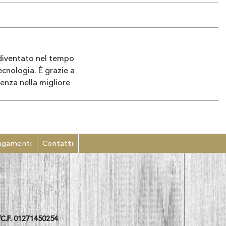
a diventato nel tempo
ecnologia. È grazie a
enza nella migliore
agamenti
Contatti
C.F. 01271450254