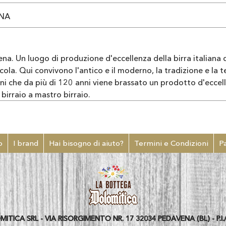
ENA
vena. Un luogo di produzione d'eccellenza della birra italian
icola. Qui convivono l'antico e il moderno, la tradizione e la t
ani che da più di 120 anni viene brassato un prodotto d'eccell
irraio a mastro birraio.
o
I brand
Hai bisogno di aiuto?
Termini e Condizioni
P
ICA SRL - VIA RISORGIMENTO NR. 17 32034 PEDAVENA (BL) - P.I./