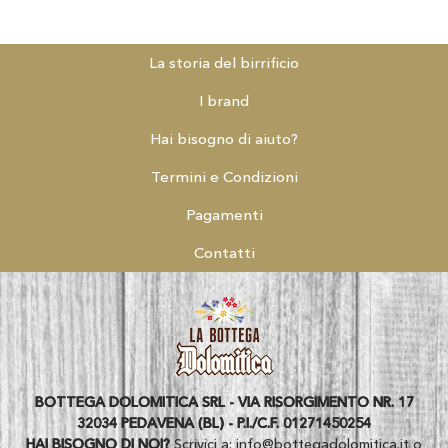
La storia del birrificio
I brand
Hai bisogno di aiuto?
Termini e Condizioni
Pagamenti
Contatti
BOTTEGA DOLOMITICA SRL - VIA RISORGIMENTO NR. 17
32034 PEDAVENA (BL) - P.I./C.F. 01271450254
HAI BISOGNO DI NOI?
Scrivici a:
info@bottegadolomitica.it
o