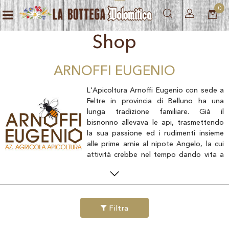
0
Open menu
Shop
ARNOFFI EUGENIO
L'Apicoltura Arnoffi Eugenio con sede a
Feltre in provincia di Belluno ha una
lunga tradizione familiare. Già il
bisnonno allevava le api, trasmettendo
la sua passione ed i rudimenti insieme
alle prime arnie al nipote Angelo, la cui
attività crebbe nel tempo dando vita a
quella che è l'azienda odierna. Oggi si
conducono circa 150 alveari in maniera prevalentemente
stanziale nel Feltrino, ove si raccolgono i Millefiori, il Tiglio, le
Melate di Bosco, e spostandosi nel Basso Bellunese l'Acacia ed il
Filtra
Castagno.
Sin dai primi anni '80 si sono colte le potenzialità della vendita