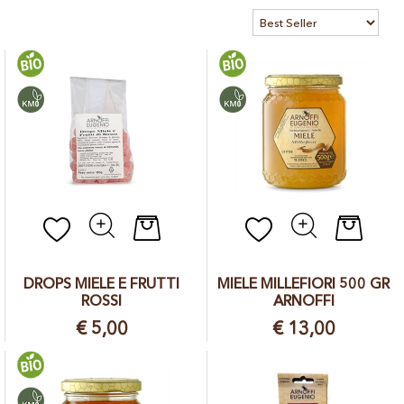
diretta a marchio proprio come mezzo attraverso il quale
innanzitutto ottenere una maggior remunerazione per il proprio
miele rispetto al conferimento nel mercato dell'ingrosso, ma
anche come occasione di comunicazione nei confronti del
consumatore, veicolando insieme al prodotto i valori del nostro
lavoro e del territorio in cui operiamo.
L'azienda si occupa personalmente di tutte le fasi che portano
alla realizzazione del prodotto finale, dalle attività in campo sino
all'estrazione ed il confezionamento del miele, e nel tempo sono
stati realizzati investimenti allo scopo di meccanizzare alcune
operazioni e garantire la costante qualità nel prodotto finale.
Il perseguimento della qualità è quindi l'obiettivo del nostro
Quantità
Quantit
lavoro quotidiano. I nostri mieli sono stati più volte insigniti di
riconoscimenti e menzioni speciali per la qualità nell'ambito del
Concorso “Limana Paese del Miele” che premia i migliori mieli
DROPS MIELE E FRUTTI
MIELE MILLEFIORI 500 GR
prodotti in provincia di Belluno.
ROSSI
ARNOFFI
€ 5,00
€ 13,00