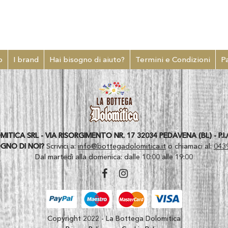
o
I brand
Hai bisogno di aiuto?
Termini e Condizioni
P
ICA SRL - VIA RISORGIMENTO NR. 17 32034 PEDAVENA (BL) - P.I./
OGNO DI NOI?
Scrivici a:
info@bottegadolomitica.it
o chiamaci al:
043
Dal martedì alla domenica: dalle 10:00 alle 19:00
Copyright 2022 - La Bottega Dolomitica