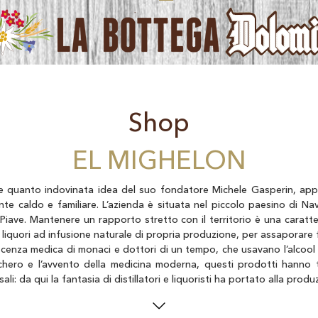
Shop
EL MIGHELON
 quanto indovinata idea del suo fondatore Michele Gasperin, appa
te caldo e familiare. L’azienda è situata nel piccolo paesino di Nav
iave. Mantenere un rapporto stretto con il territorio è una caratter
i liquori ad infusione naturale di propria produzione, per assaporare 
oscenza medica di monaci e dottori di un tempo, che usavano l’alcoo
hero e l’avvento della medicina moderna, questi prodotti hanno t
li: da qui la fantasia di distillatori e liquoristi ha portato alla prod
tta ad infusione a freddo di botaniche naturali raccolte nei boschi