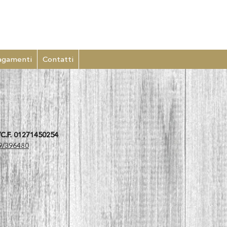
agamenti
Contatti
C.F. 01271450254
9/396480