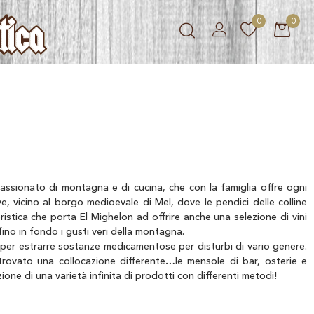
0
0
ssionato di montagna e di cucina, che con la famiglia offre ogni
e, vicino al borgo medioevale di Mel, dove le pendici delle colline
istica che porta El Mighelon ad offrire anche una selezione di vini
fino in fondo i gusti veri della montagna.
l per estrarre sostanze medicamentose per disturbi di vario genere.
rovato una collocazione differente…le mensole di bar, osterie e
uzione di una varietà infinita di prodotti con differenti metodi!
, prati, colline e montagne Dolomitiche, per prodotti artigianali e