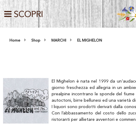
SCOPRI
Home
Shop
MARCHI
EL MIGHELON
El Mighelon è nata nel 1999 da un'audace
giorno freschezza ed allegria in un ambien
prealpine incontrano le sponde del fiume P
autoctoni, birre bellunesi ed una varietà d
I liquori sono prodotti derivati dalla con
Con l’abbassamento del costo dello zucc
ristoranti per allietare avventori e commensa
El Mighelon vi propone la sua linea, prodo
genuini da gustare in buona compagnia.