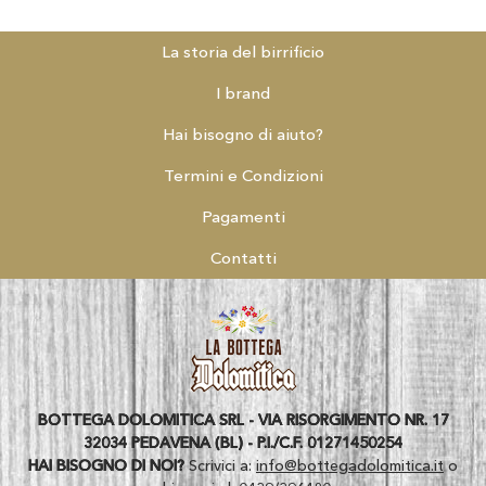
La storia del birrificio
I brand
Hai bisogno di aiuto?
Termini e Condizioni
Pagamenti
Contatti
BOTTEGA DOLOMITICA SRL - VIA RISORGIMENTO NR. 17
32034 PEDAVENA (BL) - P.I./C.F. 01271450254
HAI BISOGNO DI NOI?
Scrivici a:
info@bottegadolomitica.it
o