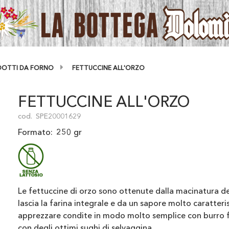
ODOTTI DA FORNO
FETTUCCINE ALL'ORZO
FETTUCCINE ALL'ORZO
cod.
SPE20001629
Formato:
250 gr
Le fettuccine di orzo sono ottenute dalla macinatura del
lascia la farina integrale e da un sapore molto caratteri
apprezzare condite in modo molto semplice con burro fus
con degli ottimi sughi di selvaggina.