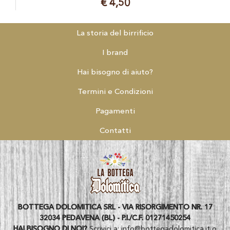
€ 4,50
La storia del birrificio
I brand
Hai bisogno di aiuto?
Termini e Condizioni
Pagamenti
Contatti
BOTTEGA DOLOMITICA SRL - VIA RISORGIMENTO NR. 17
32034 PEDAVENA (BL) - P.I./C.F. 01271450254
HAI BISOGNO DI NOI?
Scrivici a:
info@bottegadolomitica.it
o